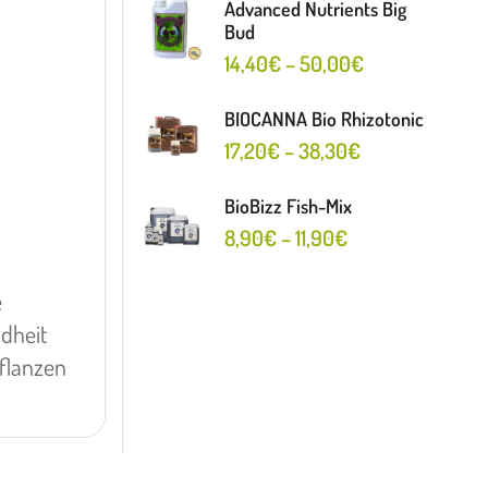
Advanced Nutrients Big
Bud
14,40
€
–
50,00
€
BIOCANNA Bio Rhizotonic
17,20
€
–
38,30
€
BioBizz Fish-Mix
8,90
€
–
11,90
€
e
dheit
flanzen