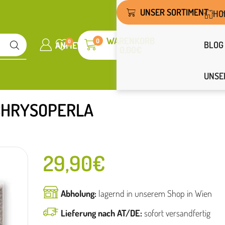
UNSER SORTIMENT
HO
WARENKORB
0
0
BLOG
ANMELDEN
WUNSCHLISTE
0,00
€
UNSE
CHRYSOPERLA
29,90
€
Abholung:
lagernd in unserem Shop in Wien
Lieferung nach AT/DE:
sofort versandfertig