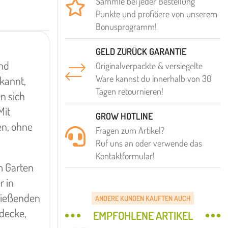
Sammle bei jeder Bestellung
Punkte und profitiere von unserem
Bonusprogramm!
GELD ZURÜCK GARANTIE
ind
Originalverpackte & versiegelte
Ware kannst du innerhalb von 30
ekannt,
Tagen retournieren!
n sich
Mit
GROW HOTLINE
en, ohne
Fragen zum Artikel?
Ruf uns an oder verwende das
Kontaktformular!
m Garten
r in
prießenden
ANDERE KUNDEN KAUFTEN AUCH
tdecke,
EMPFOHLENE ARTIKEL