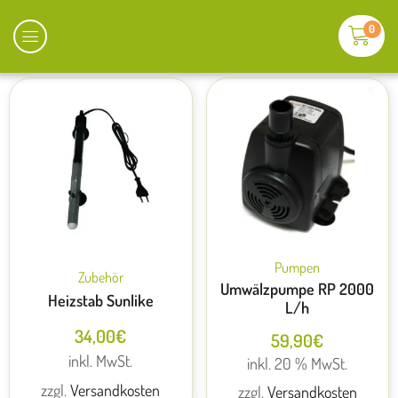
0
Pumpen
Zubehör
Umwälzpumpe RP 2000
Heizstab Sunlike
L/h
34,00
€
59,90
€
inkl. MwSt.
inkl. 20 % MwSt.
zzgl.
Versandkosten
zzgl.
Versandkosten