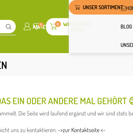
UNSER SORTIMENT
HO
WARENKORB
0
0
BLOG
ANMELDEN
WUNSCHLISTE
0,00
€
UNSE
EN
DAS EIN ODER ANDERE MAL GEHÖRT 
mmelt. Die Seite wird laufend ergänzt und wir sind stets b
nicht uns zu kontaktieren:
->zur Kontaktseite <-