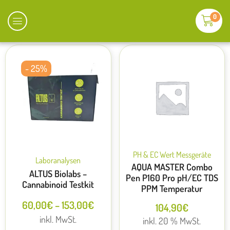
0
- 25%
PH & EC Wert Messgeräte
Laboranalysen
AQUA MASTER Combo
ALTUS Biolabs –
Pen P160 Pro pH/EC TDS
Cannabinoid Testkit
PPM Temperatur
60,00
€
–
153,00
€
104,90
€
inkl. MwSt.
inkl. 20 % MwSt.