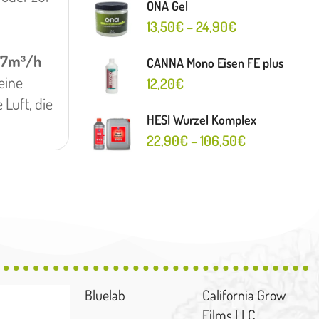
ONA Gel
13,50
€
–
24,90
€
107m³/h
CANNA Mono Eisen FE plus
eine
12,20
€
Luft, die
HESI Wurzel Komplex
22,90
€
–
106,50
€
Bluelab
California Grow
Films LLC.