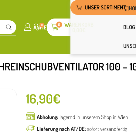
UNSER SORTIMENT
HO
WARENKORB
0
0
BLOG
ANMELDEN
WUNSCHLISTE
0,00
€
UNSE
HREINSCHUBVENTILATOR 100 – 1
16,90
€
Abholung:
lagernd in unserem Shop in Wien
Lieferung nach AT/DE:
sofort versandfertig