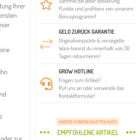
Sammle bei jeder Bestellung
ftung Ihrer
Punkte und profitiere von unserem
densten
Bonusprogramm!
eser
GELD ZURÜCK GARANTIE
Originalverpackte & versiegelte
Ware kannst du innerhalb von 30
eine
Tagen retournieren!
ihn
GROW HOTLINE
Fragen zum Artikel?
Ruf uns an oder verwende das
und
Kontaktformular!
e
ANDERE KUNDEN KAUFTEN AUCH
EMPFOHLENE ARTIKEL
 oder zur