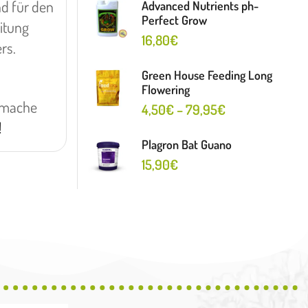
nd für den
Advanced Nutrients ph-
Perfect Grow
itung
16,80
€
rs.
Green House Feeding Long
Flowering
mache
4,50
€
–
79,95
€
!
Plagron Bat Guano
15,90
€