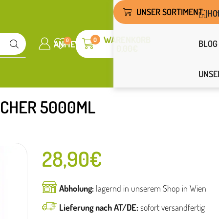
UNSER SORTIMENT
HO
WARENKORB
0
0
BLOG
ANMELDEN
WUNSCHLISTE
0,00
€
UNSE
CHER 5000ML
28,90
€
Abholung:
lagernd in unserem Shop in Wien
Lieferung nach AT/DE:
sofort versandfertig