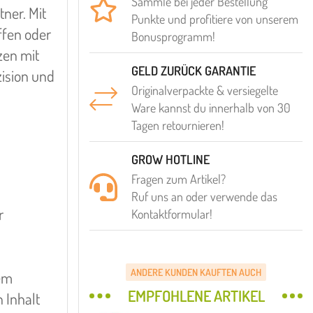
Sammle bei jeder Bestellung
ner. Mit
Punkte und profitiere von unserem
ffen oder
Bonusprogramm!
zen mit
GELD ZURÜCK GARANTIE
zision und
Originalverpackte & versiegelte
Ware kannst du innerhalb von 30
Tagen retournieren!
GROW HOTLINE
Fragen zum Artikel?
Ruf uns an oder verwende das
r
Kontaktformular!
ANDERE KUNDEN KAUFTEN AUCH
nem
EMPFOHLENE ARTIKEL
 Inhalt