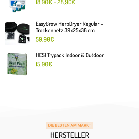
18,90
€
–
28,90
€
EasyGrow HerbDryer Regular –
Trockennetz 39x25x38 cm
59,90
€
HESI Trypack Indoor & Outdoor
15,90
€
DIE BESTEN AM MARKT
HERSTELLER