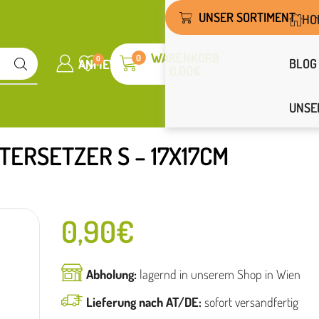
UNSER SORTIMENT
HO
WARENKORB
0
0
BLOG
ANMELDEN
WUNSCHLISTE
0,00
€
UNSE
TERSETZER S – 17X17CM
0,90
€
Abholung:
lagernd in unserem Shop in Wien
Lieferung nach AT/DE:
sofort versandfertig