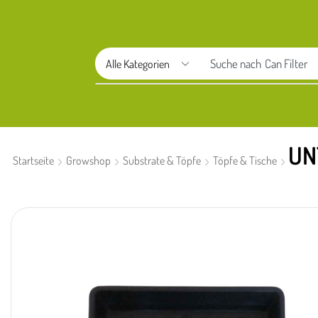
Suche nach
Aptus
UN
Startseite
Growshop
Substrate & Töpfe
Töpfe & Tische