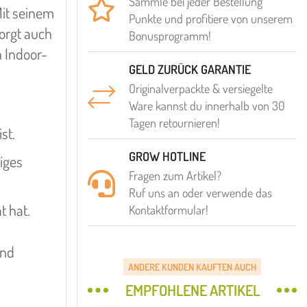
Sammle bei jeder Bestellung
Mit seinem
Punkte und profitiere von unserem
orgt auch
Bonusprogramm!
n Indoor-
GELD ZURÜCK GARANTIE
Originalverpackte & versiegelte
Ware kannst du innerhalb von 30
Tagen retournieren!
st.
GROW HOTLINE
iges
Fragen zum Artikel?
Ruf uns an oder verwende das
t hat.
Kontaktformular!
und
ANDERE KUNDEN KAUFTEN AUCH
EMPFOHLENE ARTIKEL