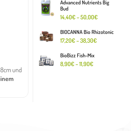
Advanced Nutrients Big
Bud
14,40
€
–
50,00
€
BIOCANNA Bio Rhizotonic
17,20
€
–
38,30
€
BioBizz Fish-Mix
8,90
€
–
11,90
€
8x18cm und
einem