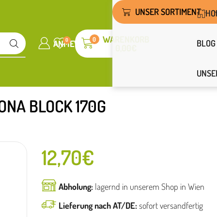
UNSER SORTIMENT
HO
WARENKORB
0
0
BLOG
ANMELDEN
WUNSCHLISTE
0,00
€
UNSE
ONA BLOCK 170G
12,70
€
Abholung:
lagernd in unserem Shop in Wien
Lieferung nach AT/DE:
sofort versandfertig