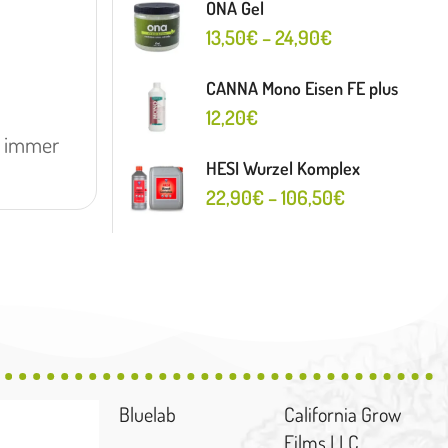
ONA Gel
13,50
€
–
24,90
€
CANNA Mono Eisen FE plus
12,20
€
g immer
HESI Wurzel Komplex
22,90
€
–
106,50
€
Bluelab
California Grow
Films LLC.