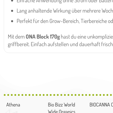
Einfache Anwendung ohne Strom oder Batter
Lang anhaltende Wirkung über mehrere Woc
Perfekt für den Grow-Bereich, Tierbereiche 
Mit dem
ONA Block 170g
hast du eine unkomplizie
griffbereit. Einfach aufstellen und dauerhaft frisc
Athena
Bio Bizz World
BIOCANNA 
Wide Organics