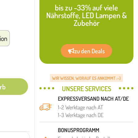
bis zu -33% auf viele
Nährstoffe, LED Lampen &
Zubehör
sion
zu den Deals
WIR WISSEN, WORAUF ES ANKOMMT :-)
rb
UNSERE SERVICES
EXPRESSVERSAND NACH AT/DE
1-2 Werktage nach AT
1-3 Werktage nach DE
BONUSPROGRAMM