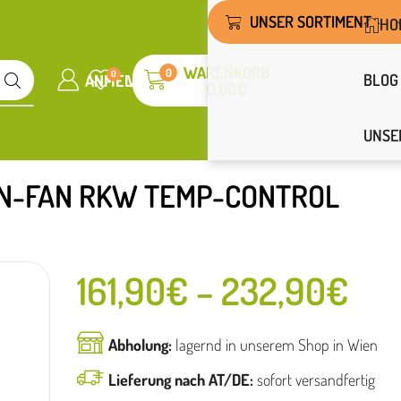
UNSER SORTIMENT
HO
WARENKORB
0
0
BLOG
ANMELDEN
WUNSCHLISTE
0,00
€
UNSE
N-FAN RKW TEMP-CONTROL
161,90
€
–
232,90
€
Abholung:
lagernd in unserem Shop in Wien
Lieferung nach AT/DE:
sofort versandfertig