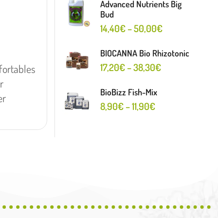
Advanced Nutrients Big
Bud
14,40
€
–
50,00
€
BIOCANNA Bio Rhizotonic
17,20
€
–
38,30
€
fortables
r
BioBizz Fish-Mix
er
8,90
€
–
11,90
€