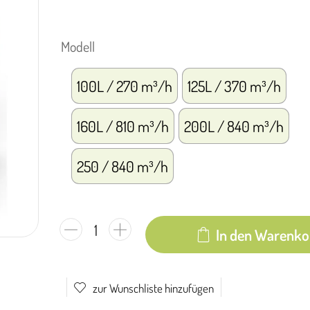
Modell
100L / 270 m³/h
125L / 370 m³/h
160L / 810 m³/h
200L / 840 m³/h
250 / 840 m³/h
In den Warenko
zur Wunschliste hinzufügen