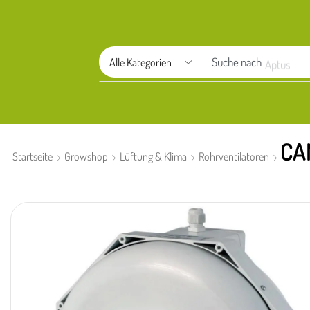
Suche nach
Aptus
CA
Startseite
Growshop
Lüftung & Klima
Rohrventilatoren