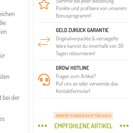
Sammle bei jeder Bestellung
Punkte und profitiere von unserem
reichen
Bonusprogramm!
die
GELD ZURÜCK GARANTIE
fen
Originalverpackte & versiegelte
Ware kannst du innerhalb von 30
Tagen retournieren!
für
GROW HOTLINE
sten
Fragen zum Artikel?
Ruf uns an oder verwende das
Kontaktformular!
 bei der
ANDERE KUNDEN KAUFTEN AUCH
es
EMPFOHLENE ARTIKEL