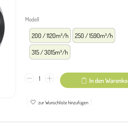
Modell
200 / 1120m³/h
250 / 1590m³/h
315 / 3015m³/h
In den Warenko
zur Wunschliste hinzufügen