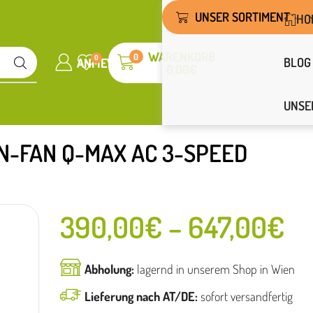
UNSER SORTIMENT
HO
WARENKORB
0
0
BLOG
ANMELDEN
WUNSCHLISTE
0,00
€
UNSE
N-FAN Q-MAX AC 3-SPEED
390,00
€
–
647,00
€
Abholung:
lagernd in unserem Shop in Wien
Lieferung nach AT/DE:
sofort versandfertig